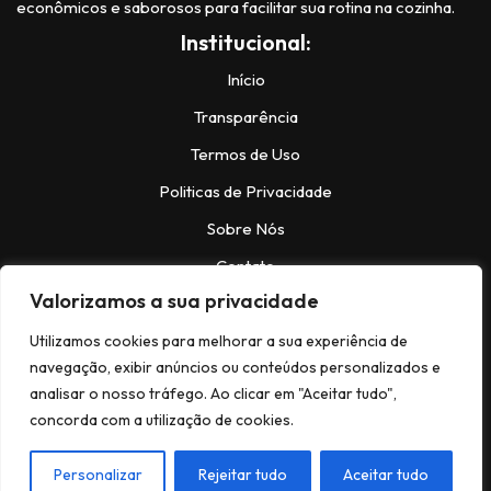
econômicos e saborosos para facilitar sua rotina na cozinha.
Institucional:
Início
Transparência
Termos de Uso
Politicas de Privacidade
Sobre Nós
Contato
Valorizamos a sua privacidade
Contatos:
Utilizamos cookies para melhorar a sua experiência de
navegação, exibir anúncios ou conteúdos personalizados e
analisar o nosso tráfego. Ao clicar em "Aceitar tudo",
Instagram:
@https://www.instagram.com/bela.receitas_/
concorda com a utilização de cookies.
Facebook:
facebook.com/NeveNews
© Copyright 2024,Todos os Direitos
Personalizar
Rejeitar tudo
Aceitar tudo