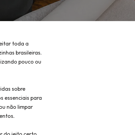
eitar toda a
nhas brasileiras.
ilizando pouco ou
idas sobre
s essenciais para
ou não limpar
entos.
 do jeito certo,