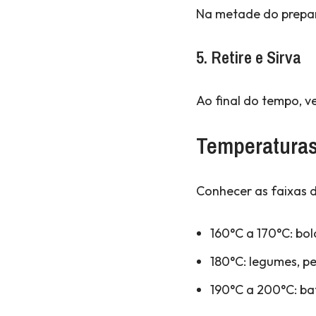
Na metade do preparo
5. Retire e Sirva
Ao final do tempo, v
Temperaturas 
Conhecer as faixas d
160°C a 170°C: bol
180°C: legumes, pe
190°C a 200°C: bat