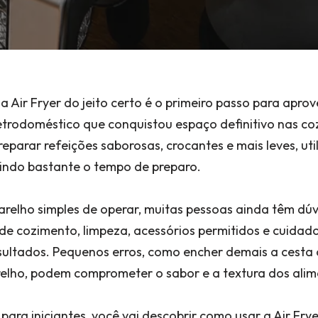
 Air Fryer do jeito certo é o primeiro passo para aprov
etrodoméstico que conquistou espaço definitivo nas cozi
reparar refeições saborosas, crocantes e mais leves, ut
indo bastante o tempo de preparo.
relho simples de operar, muitas pessoas ainda têm dúv
e cozimento, limpeza, acessórios permitidos e cuidado
sultados. Pequenos erros, como encher demais a cesta 
elho, podem comprometer o sabor e a textura dos alim
ara iniciantes, você vai descobrir como usar a Air Fryer