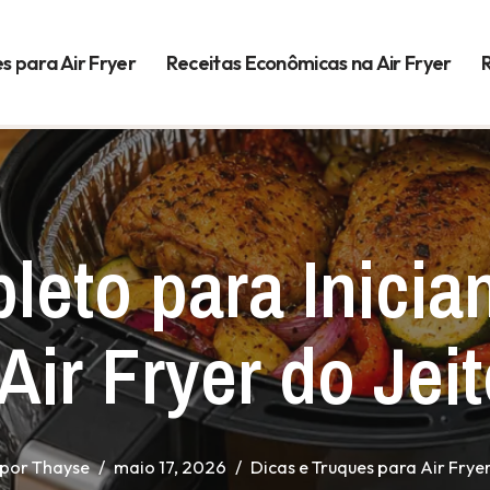
s para Air Fryer
Receitas Econômicas na Air Fryer
leto para Inicia
Air Fryer do Jei
por
Thayse
maio 17, 2026
Dicas e Truques para Air Frye