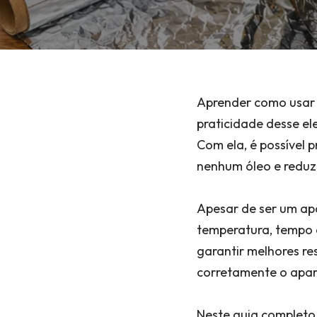
Aprender como usar a
praticidade desse el
Com ela, é possível p
nenhum óleo e reduz
Apesar de ser um apa
temperatura, tempo d
garantir melhores re
corretamente o apar
Neste guia completo p