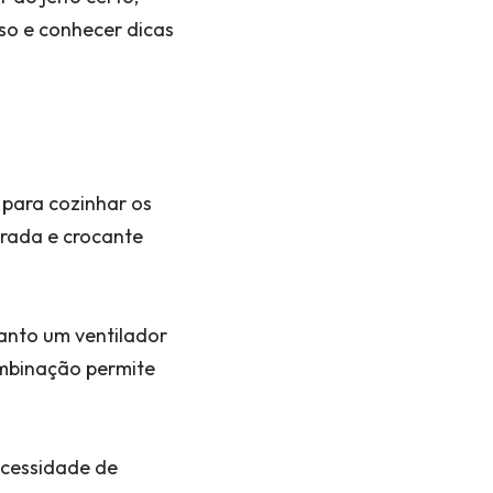
so e conhecer dicas
 para cozinhar os
urada e crocante
uanto um ventilador
combinação permite
ecessidade de