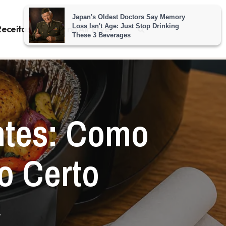
Receitas Rápidas na Air Fryer
ntes: Como
to Certo
r