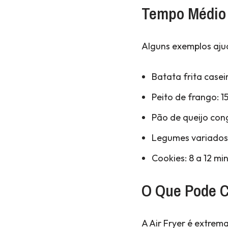
Tempo Médio 
Alguns exemplos ajuda
Batata frita casei
Peito de frango: 1
Pão de queijo cong
Legumes variados:
Cookies: 8 a 12 mi
O Que Pode Co
A Air Fryer é extrem