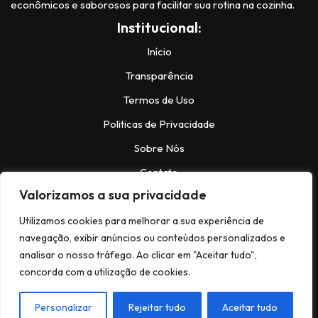
econômicos e saborosos para facilitar sua rotina na cozinha.
Institucional:
Início
Transparência
Termos de Uso
Politicas de Privacidade
Sobre Nós
Contato
Valorizamos a sua privacidade
Contatos:
Utilizamos cookies para melhorar a sua experiência de
navegação, exibir anúncios ou conteúdos personalizados e
analisar o nosso tráfego. Ao clicar em "Aceitar tudo",
Instagram:
@https://www.instagram.com/bela.receitas_/
concorda com a utilização de cookies.
Facebook:
facebook.com/NeveNews
© Copyright 2024,Todos os Direitos
Personalizar
Rejeitar tudo
Aceitar tudo