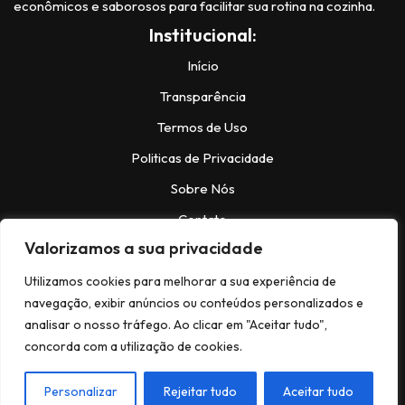
econômicos e saborosos para facilitar sua rotina na cozinha.
Institucional:
Início
Transparência
Termos de Uso
Politicas de Privacidade
Sobre Nós
Contato
Valorizamos a sua privacidade
Contatos:
Utilizamos cookies para melhorar a sua experiência de
navegação, exibir anúncios ou conteúdos personalizados e
analisar o nosso tráfego. Ao clicar em "Aceitar tudo",
Instagram:
@https://www.instagram.com/bela.receitas_/
concorda com a utilização de cookies.
Facebook:
facebook.com/NeveNews
© Copyright 2024,Todos os Direitos
Personalizar
Rejeitar tudo
Aceitar tudo