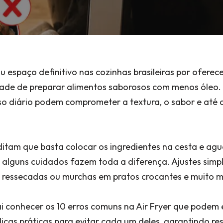
u espaço definitivo nas cozinhas brasileiras por oferece
idade de preparar alimentos saborosos com menos óleo.
o diário podem comprometer a textura, o sabor e até 
itam que basta colocar os ingredientes na cesta e agu
 alguns cuidados fazem toda a diferença. Ajustes sim
 ressecadas ou murchas em pratos crocantes e muito m
ai conhecer os 10 erros comuns na Air Fryer que podem 
dicas práticas para evitar cada um deles, garantindo r