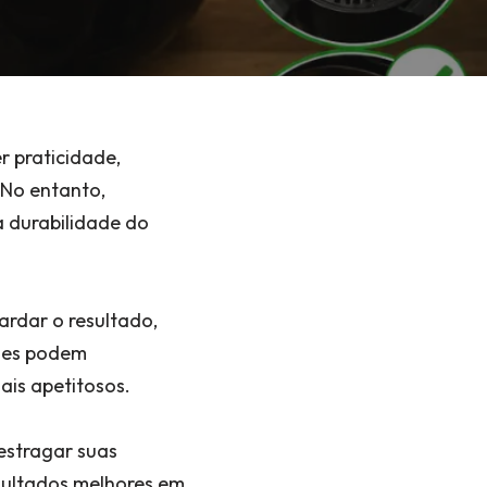
r praticidade,
 No entanto,
a durabilidade do
ardar o resultado,
ples podem
ais apetitosos.
estragar suas
esultados melhores em