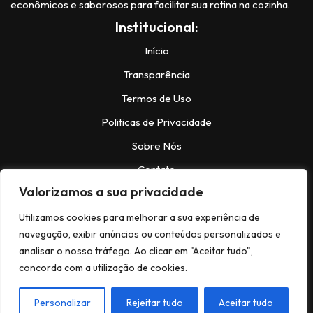
econômicos e saborosos para facilitar sua rotina na cozinha.
Institucional:
Início
Transparência
Termos de Uso
Politicas de Privacidade
Sobre Nós
Contato
Valorizamos a sua privacidade
Contatos:
Utilizamos cookies para melhorar a sua experiência de
navegação, exibir anúncios ou conteúdos personalizados e
analisar o nosso tráfego. Ao clicar em "Aceitar tudo",
Instagram:
@https://www.instagram.com/bela.receitas_/
concorda com a utilização de cookies.
Facebook:
facebook.com/NeveNews
© Copyright 2024,Todos os Direitos
Personalizar
Rejeitar tudo
Aceitar tudo