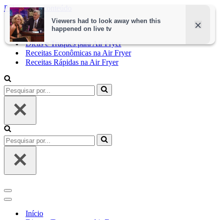
Pular para o conteúdo
Início
Dicas e Truques para Air Fryer
Receitas Econômicas na Air Fryer
Receitas Rápidas na Air Fryer
Pesquisar
por...
Pesquisar
por...
Menu
de
Menu
navegação
de
Início
navegação