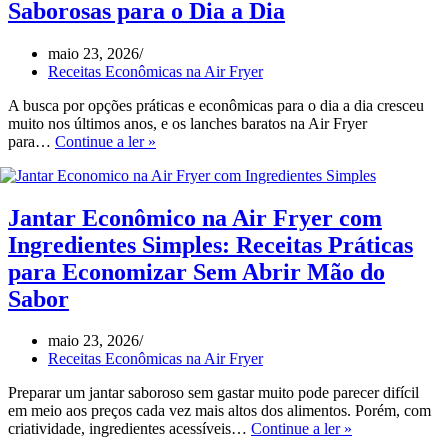
Cabem
Saborosas para o Dia a Dia
no
Seu
maio 23, 2026
Bolso:
Receitas Econômicas na Air Fryer
Opções
Econômicas,
A busca por opções práticas e econômicas para o dia a dia cresceu
Saborosas
muito nos últimos anos, e os lanches baratos na Air Fryer
e
Lanches
para…
Continue a ler »
Fáceis
Baratos
para
na
o
Air
Dia
Fryer
Jantar Econômico na Air Fryer com
a
para
Dia
Ingredientes Simples: Receitas Práticas
Fazer
em
para Economizar Sem Abrir Mão do
Casa:
Sabor
Receitas
Econômicas
e
maio 23, 2026
Saborosas
Receitas Econômicas na Air Fryer
para
o
Preparar um jantar saboroso sem gastar muito pode parecer difícil
Dia
em meio aos preços cada vez mais altos dos alimentos. Porém, com
Jantar
a
criatividade, ingredientes acessíveis…
Continue a ler »
Econômico
Dia