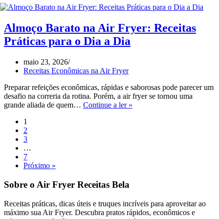
na
Air
Fryer
Almoço Barato na Air Fryer: Receitas
com
Práticas para o Dia a Dia
Ingredientes
Simples:
Receitas
maio 23, 2026
Práticas
Receitas Econômicas na Air Fryer
para
Economizar
Preparar refeições econômicas, rápidas e saborosas pode parecer um
Sem
desafio na correria da rotina. Porém, a air fryer se tornou uma
Almoço
Abrir
grande aliada de quem…
Continue a ler »
Barato
Mão
1
na
do
2
Air
Sabor
3
Fryer:
…
Receitas
7
Práticas
Próximo »
para
o
Sobre o Air Fryer Receitas Bela
Dia
a
Dia
Receitas práticas, dicas úteis e truques incríveis para aproveitar ao
máximo sua Air Fryer. Descubra pratos rápidos, econômicos e