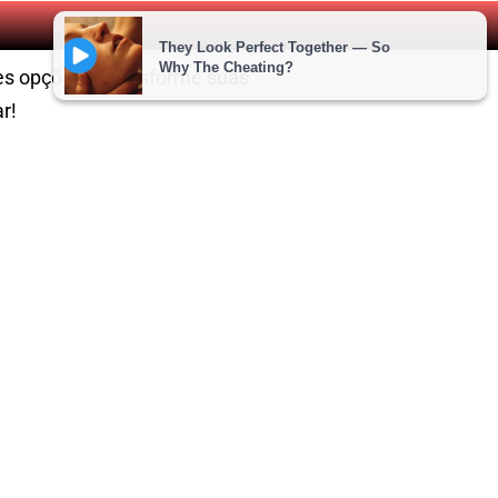
res opções e transforme suas
r!