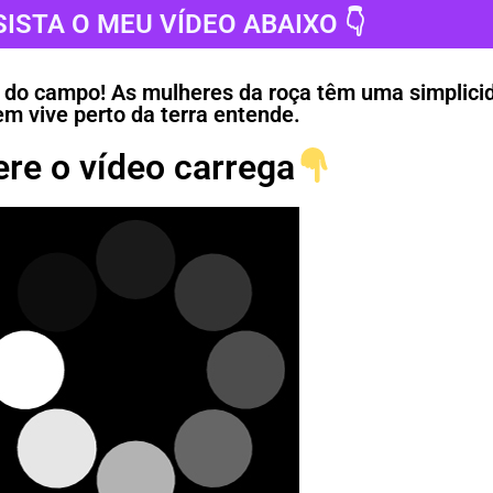
SISTA O MEU VÍDEO ABAIXO 👇
o do campo! As mulheres da roça têm uma simplic
m vive perto da terra entende.
re o vídeo carrega