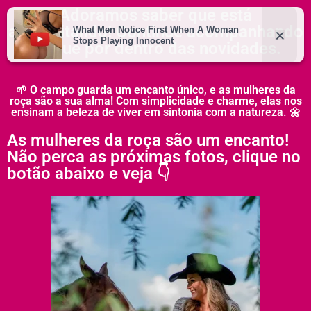
Adoramos saber que está
aproveitando! Continue acompanhando
e fique por dentro das novidades.
🌱 O campo guarda um encanto único, e as mulheres da
roça são a sua alma! Com simplicidade e charme, elas nos
ensinam a beleza de viver em sintonia com a natureza. 🌼
As mulheres da roça são um encanto!
Não perca as próximas fotos, clique no
botão abaixo e veja 👇