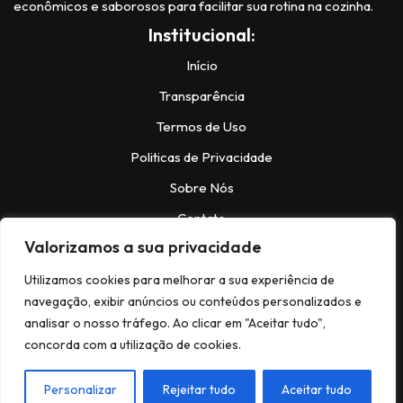
econômicos e saborosos para facilitar sua rotina na cozinha.
Institucional:
Início
Transparência
Termos de Uso
Politicas de Privacidade
Sobre Nós
Contato
Valorizamos a sua privacidade
Contatos:
Utilizamos cookies para melhorar a sua experiência de
navegação, exibir anúncios ou conteúdos personalizados e
analisar o nosso tráfego. Ao clicar em "Aceitar tudo",
Instagram:
@https://www.instagram.com/bela.receitas_/
concorda com a utilização de cookies.
Facebook:
facebook.com/NeveNews
© Copyright 2024,Todos os Direitos
Personalizar
Rejeitar tudo
Aceitar tudo